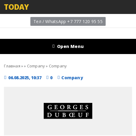
TODAY
Тел / WhatsApp +7 777 120 95 55
Open Menu
Главная
»
»
Company
»
Company
06.08.2025, 10:37
0
Company