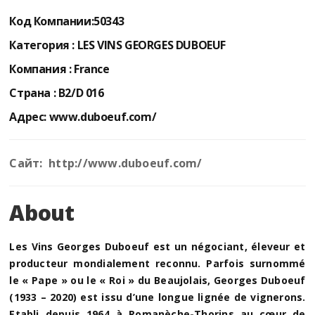
Код Компании:
50343
Категория :
LES VINS GEORGES DUBOEUF
Компания :
France
Страна :
B2/D 016
Адрес:
www.duboeuf.com/
Сайт: http://www.duboeuf.com/
About
Les Vins Georges Duboeuf est un négociant, éleveur et
producteur mondialement reconnu. Parfois surnommé
le « Pape » ou le « Roi » du Beaujolais, Georges Duboeuf
(1933 – 2020) est issu d’une longue lignée de vignerons.
Etabli depuis 1964 à Romanèche-Thorins au cœur de