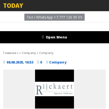
TODAY
Тел / WhatsApp +7 777 120 95 55
Open Menu
Главная
»
»
Company
»
Company
08.08.2025, 16:53
0
Company